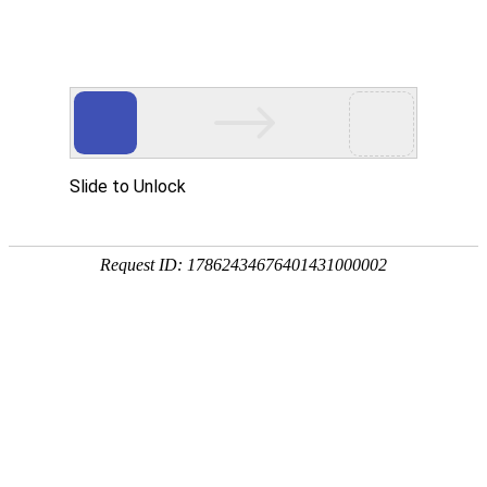
首页
PARIMATCH电脑版登录
实验室工作台
新型钢木边台
实验室工作台
实验室中央台
实验室通风柜
实验室高柜
实验室配件